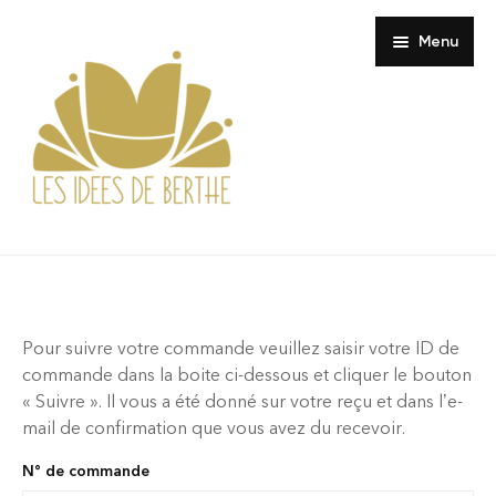
Menu
Boutique
Composition
Maison
Pour suivre votre commande veuillez saisir votre ID de
Où trouver Berthe ?
Coussin
commande dans la boite ci-dessous et cliquer le bouton
« Suivre ». Il vous a été donné sur votre reçu et dans l’e-
À propos
Pochette Murale
Petite Paresse
mail de confirmation que vous avez du recevoir.
Contact
Sieste Invisible
Les cousues trio horizontal
N° de commande