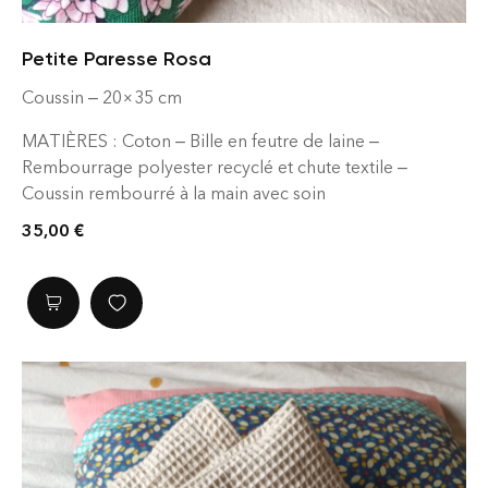
Petite Paresse Rosa
Coussin – 20×35 cm
MATIÈRES : Coton – Bille en feutre de laine –
Rembourrage polyester recyclé et chute textile –
Coussin rembourré à la main avec soin
ENTRETIEN : Déhoussable, premier lavage conseillé à
35,00
€
froid puis 30°c en machine – Laver sur l’envers –
Rembourrage lavable en machine.
Il était dans les placards de Berthe : le tissu coton à
carreaux