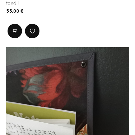
fond !
55,00
€