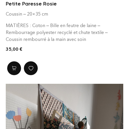
Petite Paresse Rosie
Coussin – 20×35 cm
MATIÈRES : Coton – Bille en feutre de laine –
Rembourrage polyester recyclé et chute textile –
Coussin rembourré à la main avec soin
ENTRETIEN : Déhoussable, premier lavage conseillé à
35,00
€
froid puis 30°c en machine – Laver sur l’envers –
Rembourrage lavable en machine.
Il était dans les placards de Berthe : le tissu coton à
carreaux