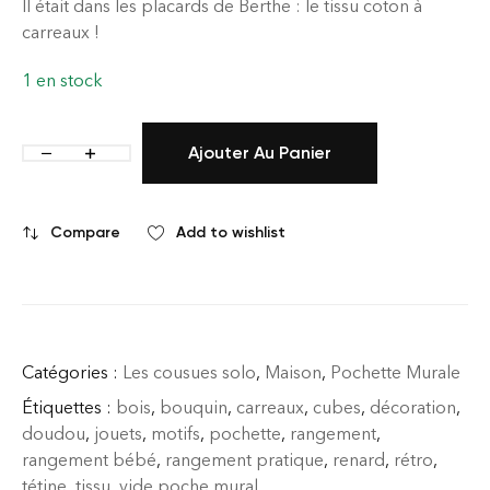
Il était dans les placards de Berthe : le tissu coton à
carreaux !
1 en stock
Ajouter Au Panier
Compare
Add to wishlist
Catégories :
Les cousues solo
,
Maison
,
Pochette Murale
Étiquettes :
bois
,
bouquin
,
carreaux
,
cubes
,
décoration
,
doudou
,
jouets
,
motifs
,
pochette
,
rangement
,
rangement bébé
,
rangement pratique
,
renard
,
rétro
,
tétine
,
tissu
,
vide poche mural